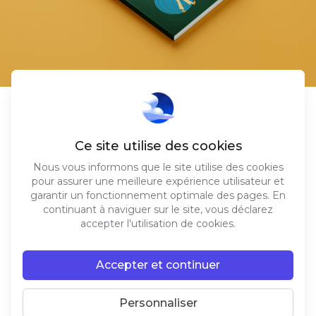
Social
Ce site utilise des cookies
Nous vous informons que le site utilise des cookies
instagram
artstation
vimeo
pour assurer une meilleure expérience utilisateur et
linkedin
contact
garantir un fonctionnement optimale des pages. En
continuant à naviguer sur le site, vous déclarez
accepter l'utilisation de cookies.
Legal
legal notice
Manage cookies
Accepter et continuer
© 2021 SOUFFLE BLEU. ALL RIGHTS
RESERVED.
Personnaliser